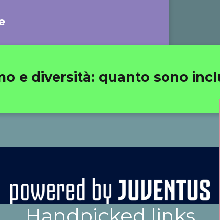
e
 e diversità: quanto sono inclusi
Handpicked links