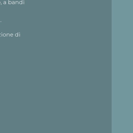
o
, a bandi
.
zione di