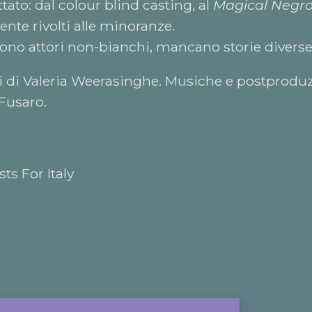
ato: dal colour blind casting, al
Magical Negr
nte rivolti alle minoranze.
i sono attori non-bianchi, mancano storie diverse
ni di Valeria Weerasinghe. Musiche e postprodu
Fusaro.
ts For Italy