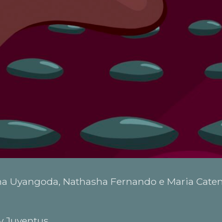
a Uyangoda, Nathasha Fernando e Maria Cate
 Juventus.