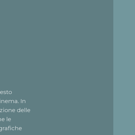
testo
cinema. In
zione delle
e le
grafiche