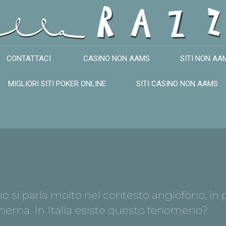
CONTATTACI
CASINO NON AAMS
SITI NON AA
MIGLIORI SITI POKER ONLINE
SITI CASINO NON AAMS
o si parla molto nel contesto anglofono, in p
 cinema. In Italia esiste questo fenomeno?