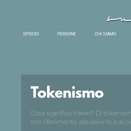
EPISODI
PERSONE
CHI SIAMO
Tokenismo
Cosa significa token? Di tokenism
con riferimento alle serie tv e al