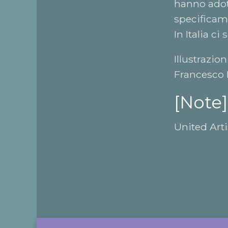
hanno adott
specificame
In Italia c
Illustrazio
Francesco 
[Note]
United Artis