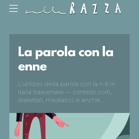
La parola con la
enne
L’utilizzo della parola con la n è in
Italia trasversale — contesti colti,
dialettali, mediatici, e anche
sportivi. Qual è però la storia di
questo termine negli Stati Uniti e
come è stato tradotto nella nostra
lingua? Non solo parola con la n: