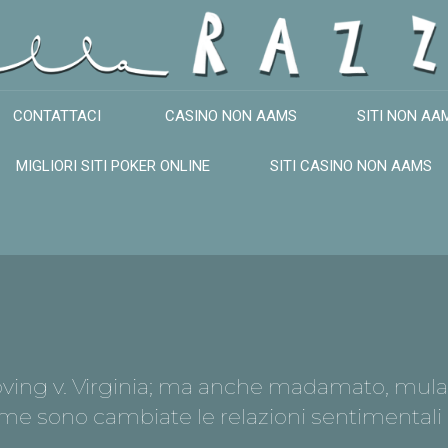
CONTATTACI
CASINO NON AAMS
SITI NON AA
MIGLIORI SITI POKER ONLINE
SITI CASINO NON AAMS
Loving v. Virginia; ma anche madamato, mula
ome sono cambiate le relazioni sentimentali 