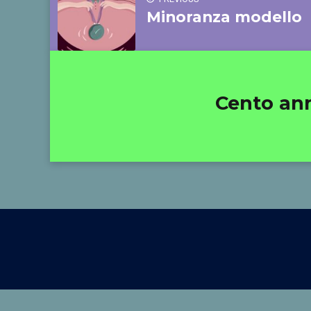
Minoranza modello
Cento anni