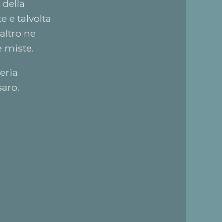
 della
e e talvolta
altro ne
e miste.
eria
aro.