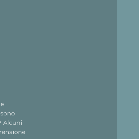
he
 sono
? Alcuni
prensione