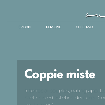
EPISODI
PERSONE
CHI SIAMO
Coppie miste
Interracial couples, dating app, 
meticcio ed estetica dei corpi. C
cento anni?