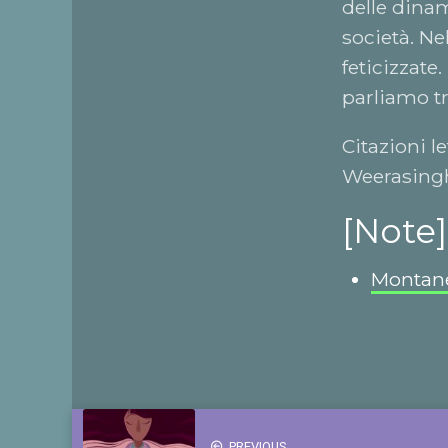
delle dinam
società. Nel
feticizzate
parliamo tr
Citazioni l
Weerasingh
[Note]
Montane
PREVIOUS