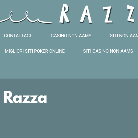
CONTATTACI
CASINO NON AAMS
SITI NON AA
MIGLIORI SITI POKER ONLINE
SITI CASINO NON AAMS
a Razza