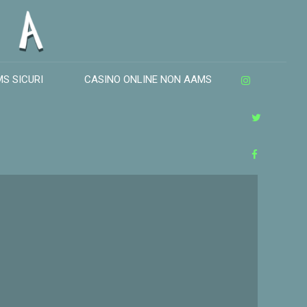
MS SICURI
CASINO ONLINE NON AAMS