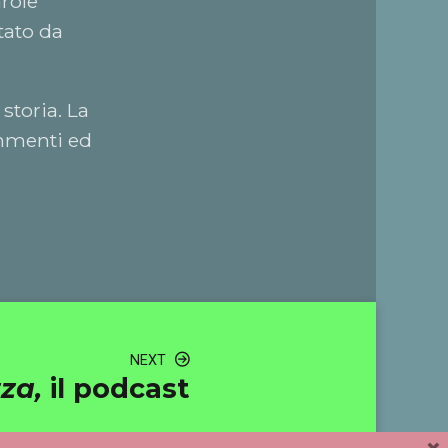
arole
tato da
storia. La
ommenti ed
NEXT
za,
il podcast