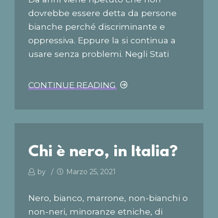
dovrebbe essere detta da persone
bianche perché discriminante e
oppressiva. Eppure la si continua a
usare senza problemi. Negli Stati
Uniti è dato per scontato che siano
solo i neri a poter usare la parola con
CONTINUE READING
la n. Se lo fai e non sei nero, vieni
visto come razzista. Semplice. Anche
se la senti in una canzone non la
dovresti pronunciare quando la canti,
Chi è nero, in Italia?
come ha spiegato Kendrick Lamar...
by
Marzo 25, 2021
Nero, bianco, marrone, non-bianchi o
non-neri, minoranze etniche, di