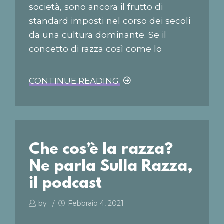
società, sono ancora il frutto di
standard imposti nel corso dei secoli
da una cultura dominante. Se il
concetto di razza così come lo
intendiamo oggi è un prodotto del
colonialismo, similmente anche i
CONTINUE READING
canoni di bellezza nella nostra società
non sono che il frutto di standard
imposti nel corso dei secoli da una
cultura dominante. Questi canoni di
Che cos’è la razza?
bellezza eurocentrici fatti di
carnagione chiara e capelli lisci sono...
Ne parla
Sulla Razza,
il podcast
by
Febbraio 4, 2021