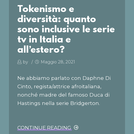
a 30. Sono stata fortunata perché
Tokenismo e
sono capitata in un periodo in cui
diversità: quanto
l’editoria italiana...
sono inclusive le serie
tv in Italia e
all’estero?
by
Maggio 28, 2021
Ne abbiamo parlato con Daphne Di
Cinto, regista/attrice afroitaliana,
nonché madre del famoso Duca di
Hastings nella serie Bridgerton.
CONTINUE READING