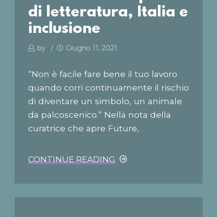
di letteratura, Italia e
inclusione
by
Giugno 11, 2021
“Non è facile fare bene il tuo lavoro
quando corri continuamente il rischio
di diventare un simbolo, un animale
da palcoscenico.” Nella nota della
curatrice che apre Future,
un’antologia che raccoglie le voci di
undici scrittrici afroitaliane (effequ,
CONTINUE READING
2019), Igiaba Scego racconta la sua
esperienza di autrice italiana di origini
straniere. “Ho 45 anni,” dice “e ho
iniziato a scrivere professionalmente