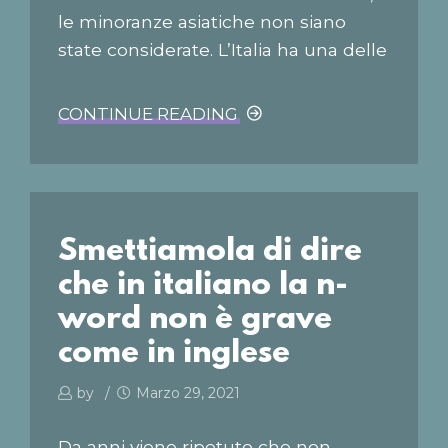
le minoranze asiatiche non siano
state considerate. L’Italia ha una delle
più grandi comunità cinesi d’Europa,
alle spalle di Londra e Parigi. Sono
CONTINUE READING
arrivati nel Belpaese circa cento anni
fa, precisamente nel 1926, come
raccontano Matteo Demonte e Ciaja
Rocchi nella graphic novel Chinamen,
Smettiamola di dire
un secolo di cinesi a Milano
(BeccoGiallo), già autori di Primavere
che in italiano la n-
e autunni (Beccogiallo, 2015)....
word non è grave
come in inglese
by
Marzo 29, 2021
Da anni viene ripetuto che non