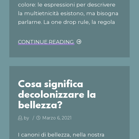
colore: le espressioni per descrivere
la multietnicità esistono, ma bisogna
parlarne. La one drop rule, la regola
dell’unica goccia di sangue, è il
criterio che determina chi è nero
CONTINUE READING
negli Stati Uniti. In teoria, se almeno
uno dei tuoi otto bisnonni è nero, sei
nero; in sostanza, una persona è nera
se almeno uno dei suoi antenati
Cosa significa
conosciuti è di origini africane.
Continua a leggere su...
decolonizzare la
bellezza?
by
Marzo 6, 2021
I canoni di bellezza, nella nostra