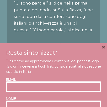
“Ci sono parole,” si dice nella prima
puntata del podcast Sulla Razza, “che
sono fuori dalla comfort zone degli
italiani bianchi—razza è una di
queste.” “Ci sono parole,” si dice nella
prima puntata di Sulla Razza [in
uscita il 12 febbraio], “che sono fuori
CONTINUE READING
×
dalla comfort zone degli italiani
Resta sintonizzat*
bianchi—razza è una di queste.” È
Ti aiutiamo ad approfondire i contenuti del podcast: ogni
come se facesse paura a molti, e in
15 giorni riceverai articoli, link, consigli legati alla questione
fondo è anche per questo che è stata
razziale in Italia.
scelta per il nome...
EMAIL
Handpicked links
NOME